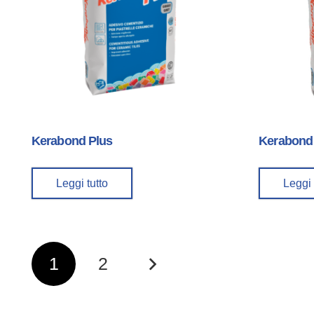
Kerabond Plus
Kerabond
Leggi tutto
Leggi 
Paginazione
1
2
Degli
Articoli