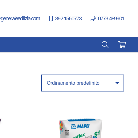
generaleedilizia.com
392 1560773
0773 489901