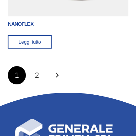
NANOFLEX
Leggi tutto
Paginazione
1
2
Degli
Articoli