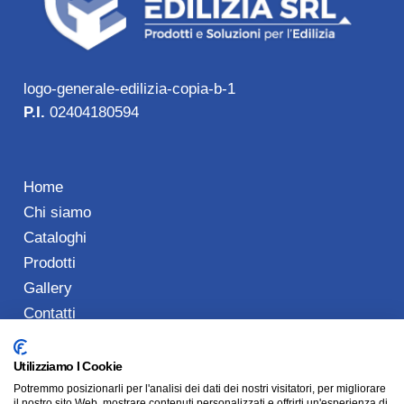
logo-generale-edilizia-copia-b-1
P.I.
02404180594
Home
Chi siamo
Cataloghi
Prodotti
Gallery
Contatti
Utilizziamo I Cookie
Potremmo posizionarli per l'analisi dei dati dei nostri visitatori, per migliorare
Tel: 0773 489901
il nostro sito Web, mostrare contenuti personalizzati e offrirti un'esperienza di