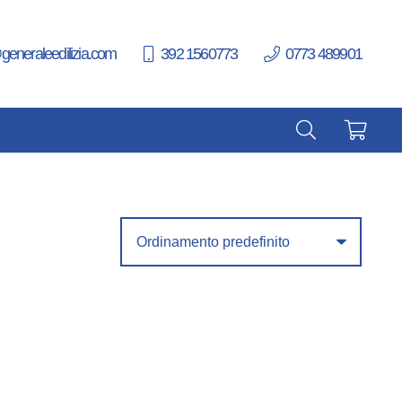
generaleedilizia.com
392 1560773
0773 489901