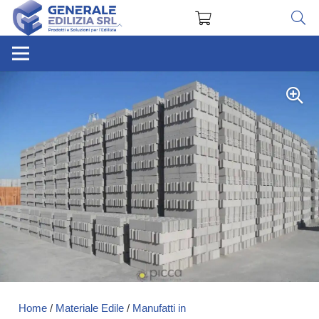
Home
/
Materiale Edile
/
Manufatti in