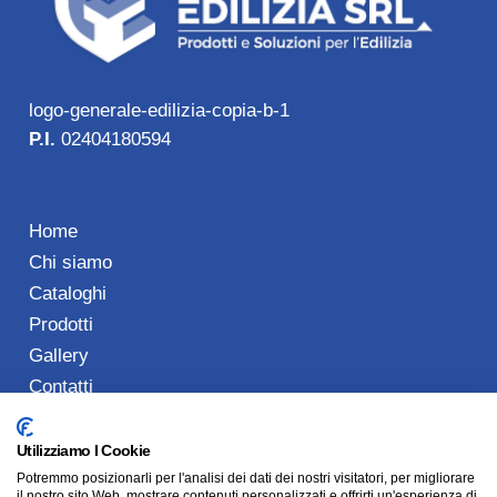
logo-generale-edilizia-copia-b-1
P.I.
02404180594
Home
Chi siamo
Cataloghi
Prodotti
Gallery
Contatti
Utilizziamo I Cookie
Potremmo posizionarli per l'analisi dei dati dei nostri visitatori, per migliorare
Tel: 0773 489901
il nostro sito Web, mostrare contenuti personalizzati e offrirti un'esperienza di