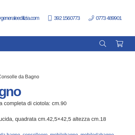
generaleedilizia.com
392 1560773
0773 489901
Consolle da Bagno
agno
a completa di ciotola: cm.90
lucida, quadrata cm.42,5×42,5 altezza cm.18
 da bagno
,
consolleoro
,
mobilebagno
,
mobiledabagno