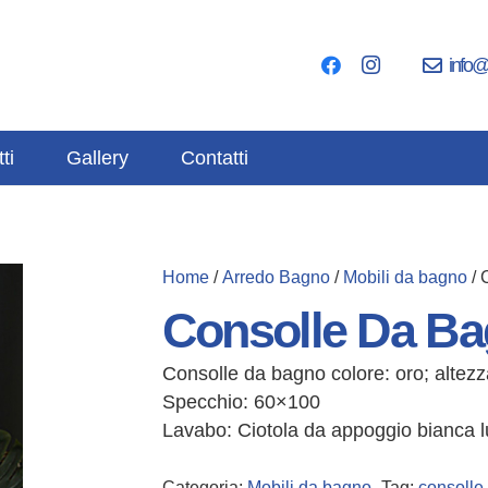
info@
ti
Gallery
Contatti
Home
/
Arredo Bagno
/
Mobili da bagno
/ 
Consolle Da B
Consolle da bagno colore: oro; altezz
Specchio: 60×100
Lavabo: Ciotola da appoggio bianca 
Categoria:
Mobili da bagno
Tag:
consolle