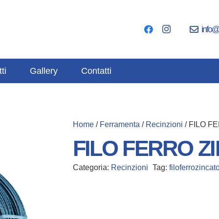
info@
ti
Gallery
Contatti
Home
/
Ferramenta
/
Recinzioni
/ FILO F
FILO FERRO ZI
Categoria:
Recinzioni
Tag:
filoferrozincat