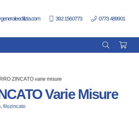
generaleedilizia.com
392 1560773
0773 489901
ERRO ZINCATO varie misure
NCATO Varie Misure
o
,
filozincato