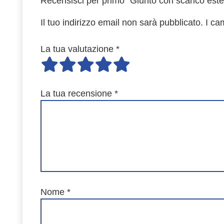
Recensisci per primo “Giunto con scarico estet
Il tuo indirizzo email non sarà pubblicato.
I ca
La tua valutazione
*
La tua recensione
*
Nome
*