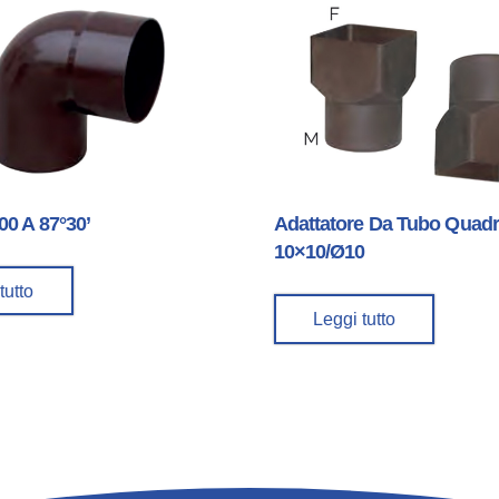
00 A 87°30’
Adattatore Da Tubo Quad
10×10/Ø10
tutto
Leggi tutto