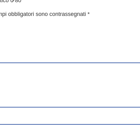
ico 0̷ 80”
mpi obbligatori sono contrassegnati
*