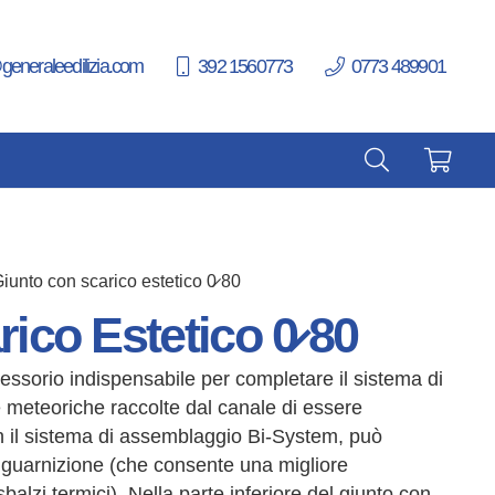
generaleedilizia.com
392 1560773
0773 489901
Giunto con scarico estetico 0̷ 80
ico Estetico 0̷ 80
cessorio indispensabile per completare il sistema di
 meteoriche raccolte dal canale di essere
n il sistema di assemblaggio Bi-System, può
 guarnizione (che consente una migliore
balzi termici). Nella parte inferiore del giunto con