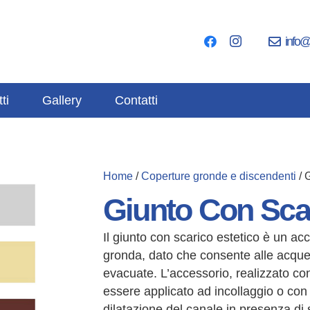
info@
ti
Gallery
Contatti
Home
/
Coperture gronde e discendenti
/ 
Giunto Con Scar
Il giunto con scarico estetico è un ac
gronda, dato che consente alle acque
evacuate. L’accessorio, realizzato co
essere applicato ad incollaggio o con
dilatazione del canale in presenza di s