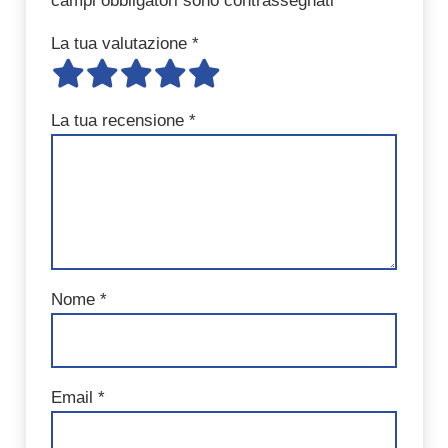
campi obbligatori sono contrassegnati
*
La tua valutazione
*
La tua recensione
*
Nome
*
Email
*