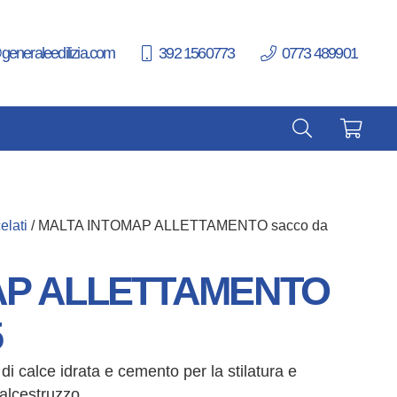
generaleedilizia.com
392 1560773
0773 489901
elati
/ MALTA INTOMAP ALLETTAMENTO sacco da
AP ALLETTAMENTO
5
i calce idrata e cemento per la stilatura e
calcestruzzo