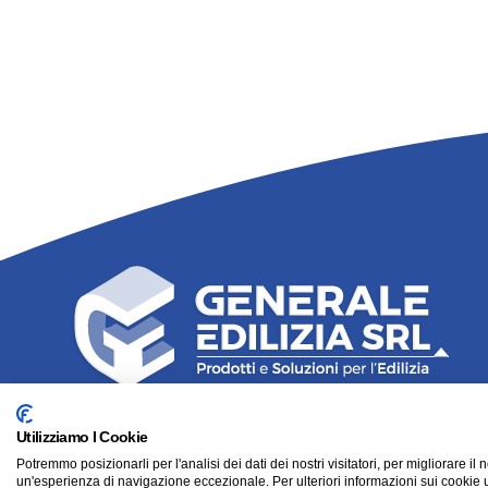
logo-generale-edilizia-copia-b-1
Utilizziamo I Cookie
P.I.
02404180594
Potremmo posizionarli per l'analisi dei dati dei nostri visitatori, per migliorare il 
un'esperienza di navigazione eccezionale. Per ulteriori informazioni sui cookie u