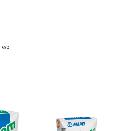
i e/o