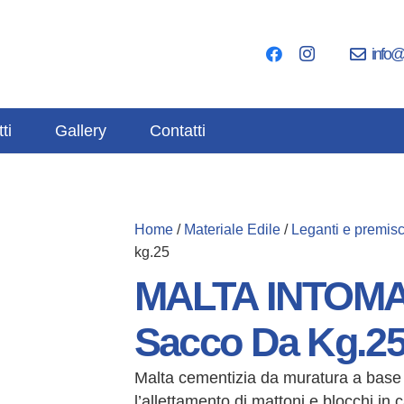
info@
ti
Gallery
Contatti
Home
/
Materiale Edile
/
Leganti e premisc
kg.25
MALTA INTOM
Sacco Da Kg.2
Malta cementizia da muratura a base d
l’allettamento di mattoni e blocchi in 