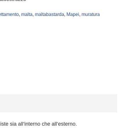
ettamento
,
malta
,
maltabastarda
,
Mapei
,
muratura
ste sia all’interno che all’esterno.