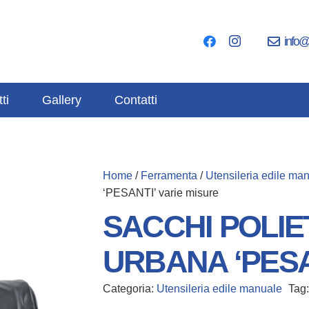
info@
ti
Gallery
Contatti
Home
/
Ferramenta
/
Utensileria edile ma
‘PESANTI’ varie misure
SACCHI POLIE
URBANA ‘PESAN
Categoria:
Utensileria edile manuale
Tag