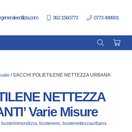
generaleedilizia.com
392 1560773
0773 489901
nuale
/ SACCHI POLIETILENE NETTEZZA URBANA
TILENE NETTEZZA
TI’ Varie Misure
:
busteimmondizia
,
bustenere
,
bustenettezzaurbana