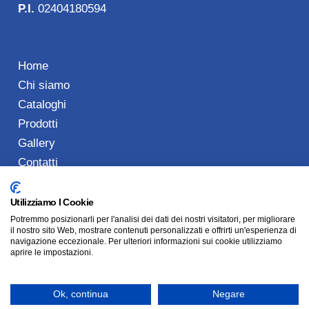
P.I.
02404180594
Home
Chi siamo
Cataloghi
Prodotti
Gallery
Contatti
Utilizziamo I Cookie
Potremmo posizionarli per l'analisi dei dati dei nostri visitatori, per migliorare
Tel: 0773 489901
il nostro sito Web, mostrare contenuti personalizzati e offrirti un'esperienza di
navigazione eccezionale. Per ulteriori informazioni sui cookie utilizziamo
Cell: +39.392 1560773
aprire le impostazioni.
info@generaleedilizia.com
Via Epitaffio, 43 – Latina – 04100 – LT
Ok, continua
Negare