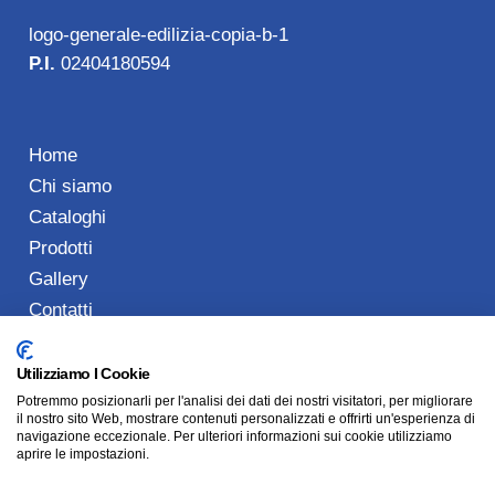
logo-generale-edilizia-copia-b-1
P.I.
02404180594
Home
Chi siamo
Cataloghi
Prodotti
Gallery
Contatti
Utilizziamo I Cookie
Potremmo posizionarli per l'analisi dei dati dei nostri visitatori, per migliorare
Tel: 0773 489901
il nostro sito Web, mostrare contenuti personalizzati e offrirti un'esperienza di
navigazione eccezionale. Per ulteriori informazioni sui cookie utilizziamo
Cell: +39.392 1560773
aprire le impostazioni.
info@generaleedilizia.com